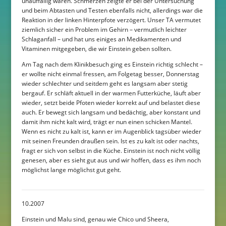
unauffällig waren. Schmerzen zeigte er bei der Untersuchung
und beim Abtasten und Testen ebenfalls nicht, allerdings war die
Reaktion in der linken Hinterpfote verzögert. Unser TA vermutet
ziemlich sicher ein Problem im Gehirn – vermutlich leichter
Schlaganfall – und hat uns einiges an Medikamenten und
Vitaminen mitgegeben, die wir Einstein geben sollten.
Am Tag nach dem Klinikbesuch ging es Einstein richtig schlecht –
er wollte nicht einmal fressen, am Folgetag besser, Donnerstag
wieder schlechter und seitdem geht es langsam aber stetig
bergauf. Er schläft aktuell in der warmen Futterküche, läuft aber
wieder, setzt beide Pfoten wieder korrekt auf und belastet diese
auch. Er bewegt sich langsam und bedächtig, aber konstant und
damit ihm nicht kalt wird, trägt er nun einen schicken Mantel.
Wenn es nicht zu kalt ist, kann er im Augenblick tagsüber wieder
mit seinen Freunden draußen sein. Ist es zu kalt ist oder nachts,
fragt er sich von selbst in die Küche. Einstein ist noch nicht völlig
genesen, aber es sieht gut aus und wir hoffen, dass es ihm noch
möglichst lange möglichst gut geht.
10.2007
Einstein und Malu sind, genau wie Chico und Sheera,