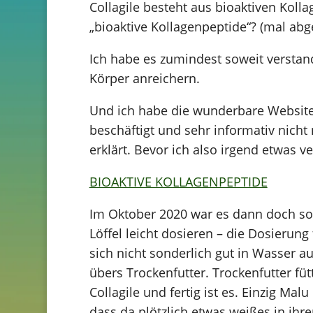
Collagile besteht aus bioaktiven Kollag
„bioaktive Kollagenpeptide“? (mal abg
Ich habe es zumindest soweit verstand
Körper anreichern.
Und ich habe die wunderbare Website 
beschäftigt und sehr informativ nicht
erklärt. Bevor ich also irgend etwas 
BIOAKTIVE KOLLAGENPEPTIDE
Im Oktober 2020 war es dann doch sowe
Löffel leicht dosieren – die Dosierung
sich nicht sonderlich gut in Wasser a
übers Trockenfutter. Trockenfutter f
Collagile und fertig ist es. Einzig Ma
dass da plötzlich etwas weißes in ihre