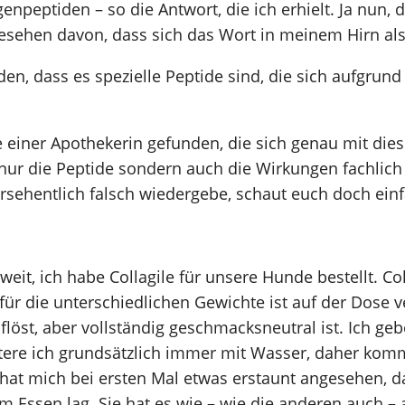
enpeptiden – so die Antwort, die ich erhielt. Ja nun, d
esehen davon, dass sich das Wort in meinem Hirn als 
en, dass es spezielle Peptide sind, die sich aufgrund 
einer Apothekerin gefunden, die sich genau mit dies
 nur die Peptide sondern auch die Wirkungen fachlich
versehentlich falsch wiedergebe, schaut euch doch ein
it, ich habe Collagile für unsere Hunde bestellt. Co
 für die unterschiedlichen Gewichte ist auf der Dose v
uflöst, aber vollständig geschmacksneutral ist. Ich 
üttere ich grundsätzlich immer mit Wasser, daher kom
lu hat mich bei ersten Mal etwas erstaunt angesehen, d
m Essen lag. Sie hat es wie – wie die anderen auch – 