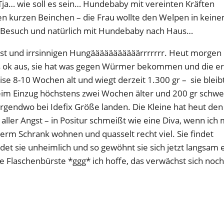
ja… wie soll es sein… Hundebaby mit vereinten Kräften
hren kurzen Beinchen – die Frau wollte den Welpen in kein
 Besuch und natürlich mit Hundebaby nach Haus…
 Angst und irrsinnigen Hungääääääääääärrrrrrr. Heut morgen
les ok aus, sie hat was gegen Würmer bekommen und die er
se 8-10 Wochen alt und wiegt derzeit 1.300 gr – sie bleib
beim Einzug höchstens zwei Wochen älter und 200 gr schwe
 irgendwo bei Idefix Größe landen. Die Kleine hat heut den
 aller Angst – in Positur schmeißt wie eine Diva, wenn ich 
rm Schrank wohnen und quasselt recht viel. Sie findet
ndet sie unheimlich und so gewöhnt sie sich jetzt langsam e
e Flaschenbürste *ggg* ich hoffe, das verwächst sich noc