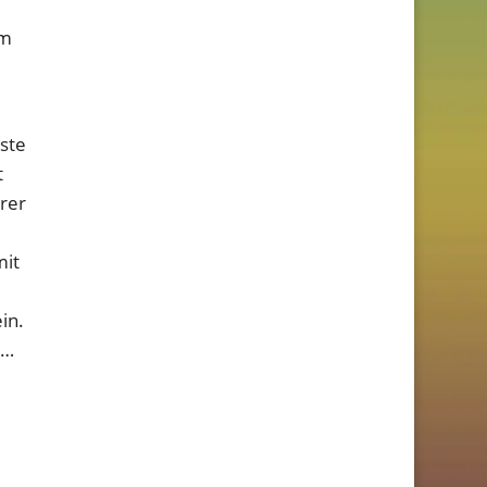
em
ste
t
rer
mit
in.
h…