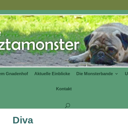
dem Gnadenhof
Aktuelle Einblicke
Die Monsterbande
U
Kontakt
Diva