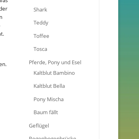
ivas
der
Shark
m
Teddy
-
t.
Toffee
Tosca
Pferde, Pony und Esel
en.
Kaltblut Bambino
Kaltblut Bella
Pony Mischa
Baum fällt
Geflügel
Regenbogenbrücke