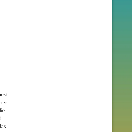
pest
ner
die
d
das